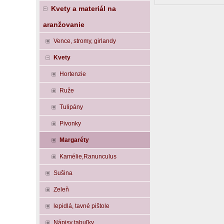
Kvety a materiál na
aranžovanie
Vence, stromy, girlandy
Kvety
Hortenzie
Ruže
Tulipány
Pivonky
Margaréty
Kamélie,Ranunculus
Sušina
Zeleň
lepidlá, tavné pištole
Nápisy tabuľky