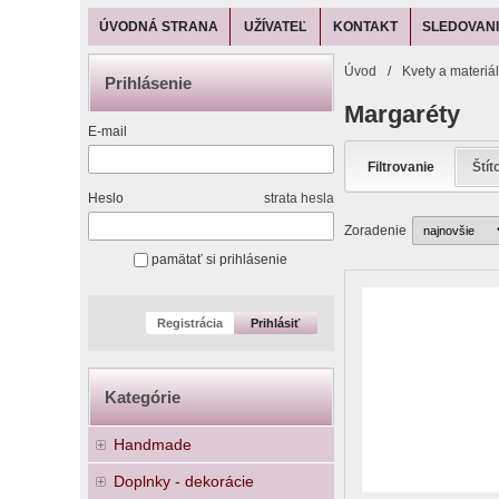
ÚVODNÁ STRANA
UŽÍVATEĽ
KONTAKT
SLEDOVANI
Úvod
/
Kvety a materiá
Prihlásenie
Margaréty
E-mail
Filtrovanie
Štít
Heslo
strata hesla
Zoradenie
pamätať si prihlásenie
Registrácia
Prihlásiť
Kategórie
Handmade
Doplnky - dekorácie