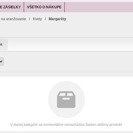
E ZÁSIELKY
VŠETKO O NÁKUPE
l na aranžovanie
/
Kvety
/
Margaréty
ok
V danej kategórii sa momentálne nenachádza žiaden aktívny produkt.