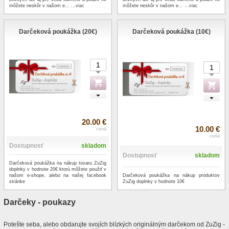
môžete neskôr v našom e...
...viac
môžete neskôr v našom e...
...viac
Darčeková poukážka (20€)
Darčeková poukážka (10€)
20.00 €
10.00 €
cena
cena
Dostupnosť
skladom
Dostupnosť
skladom
Darčeková poukážka na nákup tovaru ZuZig
doplnky v hodnote 20€ ktorú môžete použiť v
Darčeková poukážka na nákup produktov
našom e-shope, alebo na našej facebook
ZuZig doplnky v hodnote 10€
stránke
Darčeky - poukazy
Potešte seba, alebo obdarujte svojích blízkých originálným darčekom od ZuZig -