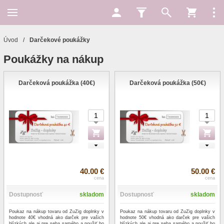
Úvod
/
Darčekové poukážky
Poukážky na nákup
Darčeková poukážka (40€)
Darčeková poukážka (50€)
40.00 €
50.00 €
cena
cena
Dostupnosť
skladom
Dostupnosť
skladom
Poukaz na nákup tovaru od ZuZig doplnky v
Poukaz na nákup tovaru od ZuZig doplnky v
hodnote 40€ vhodná ako darček pre vašich
hodnote 50€ vhodná ako darček pre vašich
blízkých ale aj pre seba samého a použiť ho
blízkých ale aj pre seba samého a použiť ho