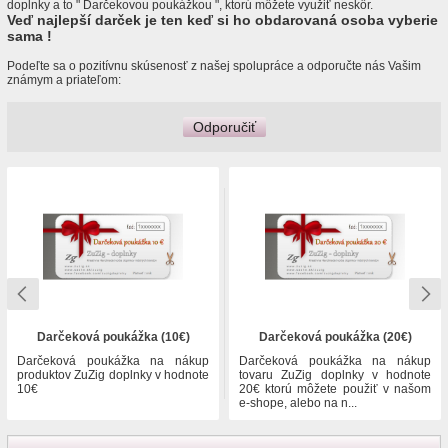
doplnky a to " Darčekovou poukážkou ", ktorú môžete využiť neskôr.
Veď najlepší darček je ten keď si ho obdarovaná osoba vyberie
sama !
Podeľte sa o pozitívnu skúsenosť z našej spolupráce a odporučte nás Vašim
známym a priateľom:
Odporučiť
Darčeková poukážka (10€)
Darčeková poukážka (20€)
Darčeková poukážka na nákup
Darčeková poukážka na nákup
produktov ZuZig doplnky v hodnote
tovaru ZuZig doplnky v hodnote
10€
20€ ktorú môžete použiť v našom
e-shope, alebo na n...