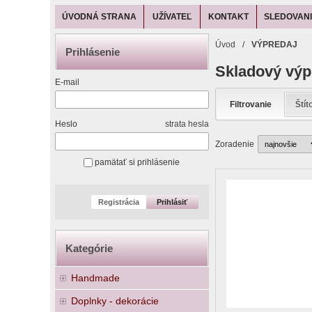
ÚVODNÁ STRANA
UŽÍVATEĽ
KONTAKT
SLEDOVANI
Úvod
/
VÝPREDAJ
Prihlásenie
Skladový výp
E-mail
Filtrovanie
Štít
Heslo
strata hesla
Zoradenie
pamätať si prihlásenie
Registrácia
Prihlásiť
Kategórie
Handmade
Doplnky - dekorácie