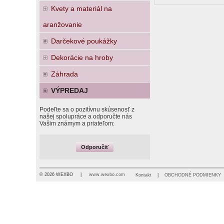
Kvety a materiál na
aranžovanie
Darčekové poukážky
Dekorácie na hroby
Záhrada
VÝPREDAJ
Podeľte sa o pozitívnu skúsenosť z
našej spolupráce a odporučte nás
Vašim známym a priateľom:
Odporučiť
© 2026 WEXBO |
www.wexbo.com
Kontakt
|
OBCHODNÉ PODMIENKY