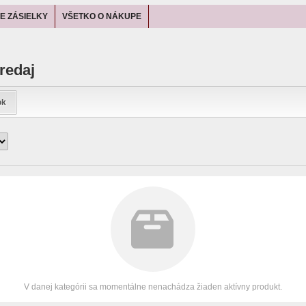
E ZÁSIELKY
VŠETKO O NÁKUPE
redaj
ok
V danej kategórii sa momentálne nenachádza žiaden aktívny produkt.