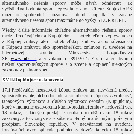
alternatívneho riešenia sporov môže návrh odmietnuť, ak
vyčísliteľná hodnota sporu nepresahuje sumu 20 eur. Subjekt ARS
môže od spotrebiteľa požadovať úhradu poplatku za začatie
alternatívneho riešenia sporu maximálne do výšky 5 EUR s DPH.
Všetky ďalšie informácie ohľadne alternatívneho riešenia sporov
medzi Predávajúcim a Kupujúcim – spotrebiteľom vyplývajúcich
z Kúpnej zmluvy ako spotrebiteľskej zmluvy alebo súvisiacich
s Kúpnou zmluvou ako spotrebiteľskou zmluvou sú uvedené na
internetovej stránke Ministerstva hospodárstva
SR
www.mhsr.sk
a v zákone č. 391/2015 Z.z. o alternatívnom
riešení spotrebiteľských sporov a o zmene a doplnení niektorých
zákonov v platnom znení.
XVII.Doplňujúce ustanovenia
17.1.Predávajúci neuzatvorí kúpnu zmluvu ani nevykoná predaj,
sprostredkovanie, alebo dodanie alkoholických nápojov /výrobkov/,
tabakových výrobkov a ďalších výrobkov osobám (Kupujúcim),
ktoré v momente uzatvorenia kúpno-predajnej zmluvy nedovŕšili vek
18 rokov, a ktorých predaj je osobám mladším ako 18 rokov
zakázaný, a to v zmysle a v súlade s platnými a účinnými právnymi
predpismi Slovenskej republiky. V nadväznosti na uvedené,
Predávajúci overí splnenie podmienky dovŕšenia veku 18 rokov