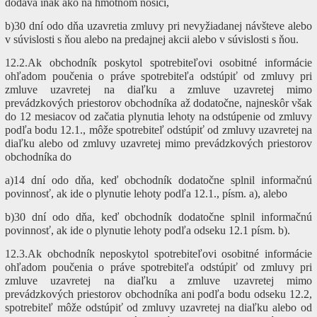
dodáva inak ako na hmotnom nosiči,
b)30 dní odo dňa uzavretia zmluvy pri nevyžiadanej návšteve alebo
v súvislosti s ňou alebo na predajnej akcii alebo v súvislosti s ňou.
12.2.Ak obchodník poskytol spotrebiteľovi osobitné informácie
ohľadom poučenia o práve spotrebiteľa odstúpiť od zmluvy pri
zmluve uzavretej na diaľku a zmluve uzavretej mimo
prevádzkových priestorov obchodníka až dodatočne, najneskôr však
do 12 mesiacov od začatia plynutia lehoty na odstúpenie od zmluvy
podľa bodu 12.1., môže spotrebiteľ odstúpiť od zmluvy uzavretej na
diaľku alebo od zmluvy uzavretej mimo prevádzkových priestorov
obchodníka do
a)14 dní odo dňa, keď obchodník dodatočne splnil informačnú
povinnosť, ak ide o plynutie lehoty podľa 12.1., písm. a), alebo
b)30 dní odo dňa, keď obchodník dodatočne splnil informačnú
povinnosť, ak ide o plynutie lehoty podľa odseku 12.1 písm. b).
12.3.Ak obchodník neposkytol spotrebiteľovi osobitné informácie
ohľadom poučenia o práve spotrebiteľa odstúpiť od zmluvy pri
zmluve uzavretej na diaľku a zmluve uzavretej mimo
prevádzkových priestorov obchodníka ani podľa bodu odseku 12.2,
spotrebiteľ môže odstúpiť od zmluvy uzavretej na diaľku alebo od