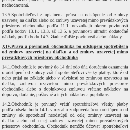
nadhodnotená.
13.5.Spotrebiteľovi z uplatnenia práva na odstúpenie od zmluvy
uzavretej na diaľku alebo od zmluvy uzavretej mimo prevádzkových
priestorov obchodníka podľa 11.1. nevznikajú okrem povinností
podľa bodov 13.1., 13.3. až 13.5. a povinnosti uhradiť dodatočné
náklady podľa bodu 14.3. žiadne ďalšie povinnosti alebo náklady.
XIV.Práva a povinnosti obchodníka po odstúpení spotrebiteľa
od zmluvy uzavretej na diaľku a od zmluvy uzavretej mimo
prevádzkových priestorov obchodníka
14.1.Obchodník je povinný do 14 dní odo dňa doručenia oznámenia
o odstúpení od zmluvy vrátiť spotrebiteľovi všetky platby, ktoré od
neho prijal na základe alebo v súvislosti so zmluvou uzavretou na
diaľku, zmluvou uzavretou mimo prevádzkových priestorov
obchodníka alebo s doplnkovou zmluvou vrátane nákladov na
dopravu, dodanie, poštovné a iných nákladov a poplatkov.
14.2.Obchodník je povinný vrátiť spotrebiteľovi všetky platby
podľa odseku bodu 14.1. v rozsahu zodpovedajúcom odstúpeniu od
zmluvy, ak spotrebiteľ neodstúpil od celej zmluvy uzavretej na
diaľku alebo od celej zmluvy uzavretej mimo prevádzkových
priestorov obchodníka. Obchodník nemôže účtovať spotrebiteľovi