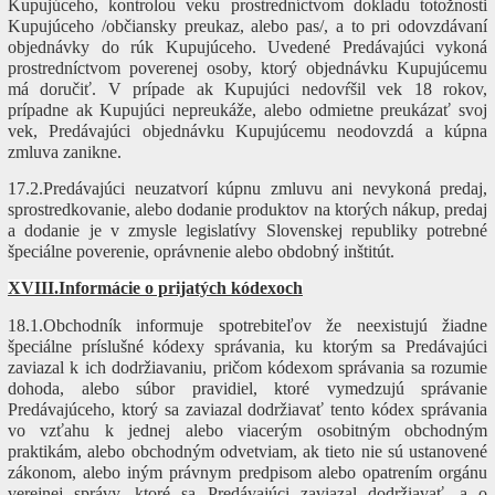
Kupujúceho, kontrolou veku prostredníctvom dokladu totožnosti
Kupujúceho /občiansky preukaz, alebo pas/, a to pri odovzdávaní
objednávky do rúk Kupujúceho. Uvedené Predávajúci vykoná
prostredníctvom poverenej osoby, ktorý objednávku Kupujúcemu
má doručiť. V prípade ak Kupujúci nedovŕšil vek 18 rokov,
prípadne ak Kupujúci nepreukáže, alebo odmietne preukázať svoj
vek, Predávajúci objednávku Kupujúcemu neodovzdá a kúpna
zmluva zanikne.
17.2.Predávajúci neuzatvorí kúpnu zmluvu ani nevykoná predaj,
sprostredkovanie, alebo dodanie produktov na ktorých nákup, predaj
a dodanie je v zmysle legislatívy Slovenskej republiky potrebné
špeciálne poverenie, oprávnenie alebo obdobný inštitút.
XVIII.Informácie o prijatých kódexoch
18.1.Obchodník informuje spotrebiteľov že neexistujú žiadne
špeciálne príslušné kódexy správania, ku ktorým sa Predávajúci
zaviazal k ich dodržiavaniu, pričom kódexom správania sa rozumie
dohoda, alebo súbor pravidiel, ktoré vymedzujú správanie
Predávajúceho, ktorý sa zaviazal dodržiavať tento kódex správania
vo vzťahu k jednej alebo viacerým osobitným obchodným
praktikám, alebo obchodným odvetviam, ak tieto nie sú ustanovené
zákonom, alebo iným právnym predpisom alebo opatrením orgánu
verejnej správy, ktoré sa Predávajúci zaviazal dodržiavať, a o