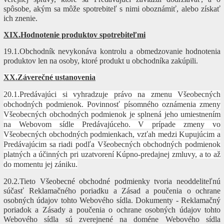
spôsobe, akým sa môže spotrebiteľ s nimi oboznámiť, alebo získať
ich znenie.
XIX.Hodnotenie produktov spotrebiteľmi
19.1.Obchodník nevykonáva kontrolu a obmedzovanie hodnotenia
produktov len na osoby, ktoré produkt u obchodníka zakúpili.
XX.Záverečné ustanovenia
20.1.Predávajúci si vyhradzuje právo na zmenu Všeobecných
obchodných podmienok. Povinnosť písomného oznámenia zmeny
Všeobecných obchodných podmienok je splnená jeho umiestnením
na Webovom sídle Predávajúceho. V prípade zmeny vo
Všeobecných obchodných podmienkach, vzťah medzi Kupujúcim a
Predávajúcim sa riadi podľa Všeobecných obchodných podmienok
platných a účinných pri uzatvorení Kúpno-predajnej zmluvy, a to až
do momentu jej zániku.
20.2.Tieto Všeobecné obchodné podmienky tvoria neoddeliteľnú
súčasť Reklamačného poriadku a Zásad a poučenia o ochrane
osobných údajov tohto Webového sídla. Dokumenty - Reklamačný
poriadok a Zásady a poučenia o ochrane osobných údajov tohto
Webového sídla sú zverejnené na doméne Webového sídla