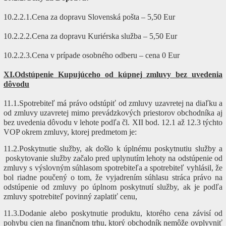
10.2.2.1.Cena za dopravu Slovenská pošta – 5,50 Eur
10.2.2.2.Cena za dopravu Kuriérska služba – 5,50 Eur
10.2.2.3.Cena v prípade osobného odberu – cena 0 Eur
XI.Odstúpenie Kupujúceho od kúpnej zmluvy bez uvedenia
dôvodu
11.1.Spotrebiteľ má právo odstúpiť od zmluvy uzavretej na diaľku a
od zmluvy uzavretej mimo prevádzkových priestorov obchodníka aj
bez uvedenia dôvodu v lehote podľa čl. XII bod. 12.1 až 12.3 týchto
VOP okrem zmluvy, ktorej predmetom je:
11.2.Poskytnutie služby, ak došlo k úplnému poskytnutiu služby a
poskytovanie služby začalo pred uplynutím lehoty na odstúpenie od
zmluvy s výslovným súhlasom spotrebiteľa a spotrebiteľ vyhlásil, že
bol riadne poučený o tom, že vyjadrením súhlasu stráca právo na
odstúpenie od zmluvy po úplnom poskytnutí služby, ak je podľa
zmluvy spotrebiteľ povinný zaplatiť cenu,
11.3.Dodanie alebo poskytnutie produktu, ktorého cena závisí od
pohybu cien na finančnom trhu, ktorý obchodník nemôže ovplyvniť