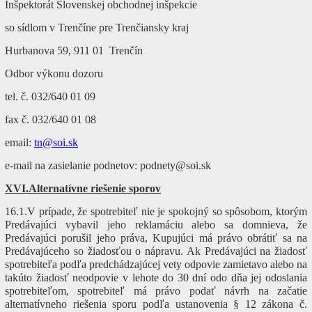
Inšpektorát Slovenskej obchodnej inšpekcie
so sídlom v Trenčíne pre Trenčiansky kraj
Hurbanova 59, 911 01 Trenčín
Odbor výkonu dozoru
tel. č. 032/640 01 09
fax č. 032/640 01 08
email:
tn@soi.sk
e-mail na zasielanie podnetov: podnety@soi.sk
XVI.Alternatívne riešenie sporov
16.1.V prípade, že spotrebiteľ nie je spokojný so spôsobom, ktorým
Predávajúci vybavil jeho reklamáciu alebo sa domnieva, že
Predávajúci porušil jeho práva, Kupujúci má právo obrátiť sa na
Predávajúceho so žiadosťou o nápravu. Ak Predávajúci na žiadosť
spotrebiteľa podľa predchádzajúcej vety odpovie zamietavo alebo na
takúto žiadosť neodpovie v lehote do 30 dní odo dňa jej odoslania
spotrebiteľom, spotrebiteľ má právo podať návrh na začatie
alternatívneho riešenia sporu podľa ustanovenia § 12 zákona č.