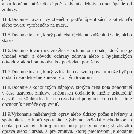
a ku ktorému môže dôjsť počas plynutia lehoty na odstúpenie od
zmluvy,
11.4.Dodanie tovaru vyrobeného podľa špecifikácií spotrebiteľa
alebo tovaru vyrobeného na mieru,
11.5.Dodanie tovaru, ktorý podlieha rýchlemu zníženiu kvality alebo
skaze,
11.6.Dodanie tovaru uzavretého v ochrannom obale, ktorý nie je
vhodné vrátiť z dôvodu ochrany zdravia alebo z hygienických
dôvodov, ak ochranný obal bol po dodaní porušený,
11.7.Dodanie tovaru, ktorý vzhľadom na svoju povahu môže byť po
dodaní neoddeliteľne zmiešaný s iným tovarom,
11.8.Dodanie alkoholických nápojov, ktorých cena bola dohodnutá
v čase uzavretia zmluvy, pričom ich dodanie je možné uskutočniť
najskôr po 30 dňoch a ich cena závisí od pohybu cien na trhu, ktoré
obchodník nemôže ovplyvniť,
11.9.Vykonanie naliehavých opráv alebo údržby počas návštevy u
spotrebiteľa, o ktorú spotrebiteľ výslovne požiadal obchodníka; to
neplatí pre zmluvu, ktorej predmetom je poskytnutie inej služby ako
oprava alebo údržba, a pre zmluvu, ktorej predmetom je dodanie