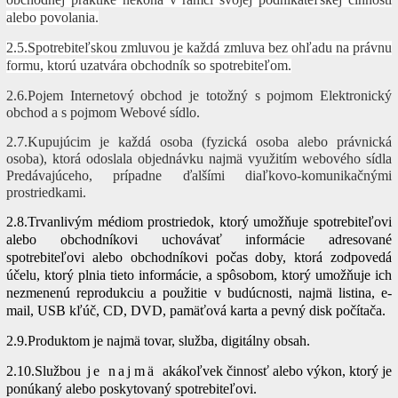
alebo povolania.
2.5.Spotrebiteľskou zmluvou je každá zmluva bez ohľadu na právnu
formu, ktorú uzatvára obchodník so spotrebiteľom.
2.6.Pojem Internetový obchod je totožný s pojmom Elektronický
obchod a s pojmom Webové sídlo.
2.7.Kupujúcim je každá osoba (fyzická osoba alebo právnická
osoba), ktorá odoslala objednávku najmä využitím webového sídla
Predávajúceho, prípadne ďalšími diaľkovo-komunikačnými
prostriedkami.
2.8.Trvanlivým médiom prostriedok, ktorý umožňuje spotrebiteľovi
alebo obchodníkovi uchovávať informácie adresované
spotrebiteľovi alebo obchodníkovi počas doby, ktorá zodpovedá
účelu, ktorý plnia tieto informácie, a spôsobom, ktorý umožňuje ich
nezmenenú reprodukciu a použitie v budúcnosti, najmä listina, e-
mail, USB kľúč, CD, DVD, pamäťová karta a pevný disk počítača.
2.9.Produktom je najmä tovar, služba, digitálny obsah.
2.10.Službou
je najmä
akákoľvek činnosť alebo výkon, ktorý je
ponúkaný alebo poskytovaný spotrebiteľovi.