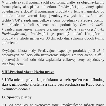
V prípade ak si Kupujúci zvolil ako formu platby za objednávku inú
formu platby ako platba dobierkou, Predávajúci je povinný splniť
objednávku a dodať Kupujúcemu produkty v lehote najneskôr 30
dní odo dňa uzatvorenia kúpnej zmluvy v zmysle bodu 4.2. a nasl.
týchto VOP a zaplatenia celkovej ceny objednávky Predávajúcemu.
V prípade ak boli splnené obe podmienky
(tzn. ak došlo
k uzatvoreniu kúpnej zmluvy a k úhrade celkovej ceny objednávky
Predávajúcemu
), Predávajúci je povinný dodať Kupujúcemu
produkty v lehote najneskôr 30 dní odo dňa splnenia oboch týchto
podmienok.
Zvyčajná lehota kedy Predávajúci expeduje produkty je 3 až 5
pracovných dní odo dňa uzatvorenia kúpnej zmluvy alebo 3 až 5
pracovných dní odo dňa zaplatenia celkovej ceny objednávky
Predávajúcemu.
VIII.Prechod vlastníckeho práva
8.1.Vlastnícke právo k produktom a nebezpečenstvo náhodnej
skazy, náhodného zhoršenia a straty veci prechádza na Kupujúceho
okamihom dodania.
IX.Spôsoby platby
9.1. Za produkty na Webovom sídle Predávajúceho môžete platiť