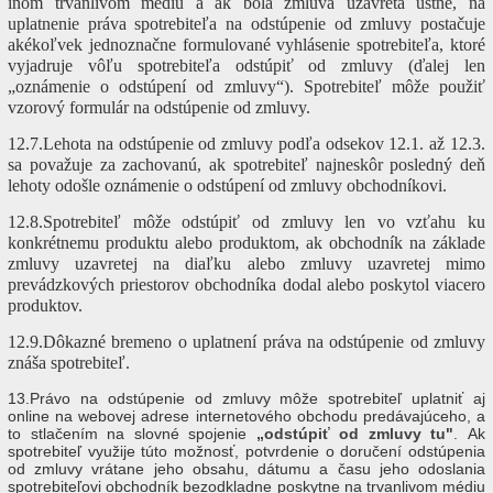
inom trvanlivom médiu a ak bola zmluva uzavretá ústne, na
uplatnenie práva spotrebiteľa na odstúpenie od zmluvy postačuje
akékoľvek jednoznačne formulované vyhlásenie spotrebiteľa, ktoré
vyjadruje vôľu spotrebiteľa odstúpiť od zmluvy (ďalej len
„oznámenie o odstúpení od zmluvy“). Spotrebiteľ môže použiť
vzorový formulár na odstúpenie od zmluvy.
12.7.Lehota na odstúpenie od zmluvy podľa odsekov 12.1. až 12.3.
sa považuje za zachovanú, ak spotrebiteľ najneskôr posledný deň
lehoty odošle oznámenie o odstúpení od zmluvy obchodníkovi.
12.8.Spotrebiteľ môže odstúpiť od zmluvy len vo vzťahu ku
konkrétnemu produktu alebo produktom, ak obchodník na základe
zmluvy uzavretej na diaľku alebo zmluvy uzavretej mimo
prevádzkových priestorov obchodníka dodal alebo poskytol viacero
produktov.
12.9.Dôkazné bremeno o uplatnení práva na odstúpenie od zmluvy
znáša spotrebiteľ.
13.Právo na odstúpenie od zmluvy môže spotrebiteľ uplatniť aj
online na webovej adrese internetového obchodu predávajúceho, a
to stlačením na slovné spojenie
„odstúpiť od zmluvy tu"
. Ak
spotrebiteľ využije túto možnosť, potvrdenie o doručení odstúpenia
od zmluvy vrátane jeho obsahu, dátumu a času jeho odoslania
spotrebiteľovi obchodník bezodkladne poskytne na trvanlivom médiu