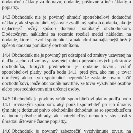
dodatočné náklady za dopravu, dodanie, poštovné a iné náklady a
poplatky.
14.3.Obchodník nie je povinný uhradiť spotrebiteľovi dodatočné
náklady, ak si spotrebiteľ výslovne zvolil iný spôsob dodania, ako je
najlacnejší bežný spôsob dodania ponúkaný obchodníkom.
Dodatočnými nákladmi sa rozumie rozdiel medzi nákladmi na
dodanie, ktoré si zvolil spotrebiteľ, a nákladmi na najlacnejší bežný
spôsob dodania ponúkaný obchodníkom.
14.4.Obchodník nie je povinný pri odstúpení od zmluvy uzavretej na
diaľku alebo od zmluvy uzavretej mimo prevádzkových priestorov
obchodníka, ktorých predmetom je dodanie tovaru, vrátiť
spotrebiteľovi platby podľa bodu 14.1. pred tým, ako mu je tovar
doručený alebo kým spotrebiteľ nepreukáže zaslanie tovaru späť
obchodníkovi, ibaže obchodník navrhne, že tovar vyzdvihne osobne
alebo prostredníctvom ním určenej osoby.
14.5.Obchodník je povinný vrátiť spotrebiteľovi platby podľa bodu
14.1. rovnakým spôsobom, aký použil spotrebiteľ pri ich úhrade;
tým nie je dotknuté právo obchodníka dohodnúť sa so spotrebiteľom
na inom spôsobe úhrady, ak spotrebiteľovi nebudú v súvislosti s
úhradou účtované žiadne poplatky.
14.6.Obchodník je povinný zabezpečiť vyzdvihnutie tovaru na