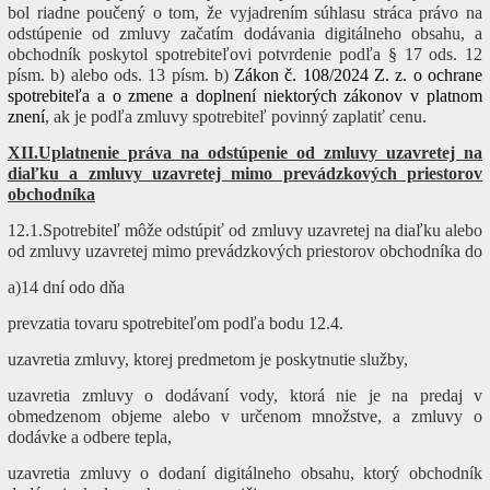
bol riadne poučený o tom, že vyjadrením súhlasu stráca právo na
odstúpenie od zmluvy začatím dodávania digitálneho obsahu, a
obchodník poskytol spotrebiteľovi potvrdenie podľa § 17 ods. 12
písm. b) alebo ods. 13 písm. b)
Zákon č. 108/2024 Z. z. o ochrane
spotrebiteľa a o zmene a doplnení niektorých zákonov v platnom
znení
, ak je podľa zmluvy spotrebiteľ povinný zaplatiť cenu.
XII.Uplatnenie práva na odstúpenie od zmluvy uzavretej na
diaľku a zmluvy uzavretej mimo prevádzkových priestorov
obchodníka
12.1.Spotrebiteľ môže odstúpiť od zmluvy uzavretej na diaľku alebo
od zmluvy uzavretej mimo prevádzkových priestorov obchodníka do
a)14 dní odo dňa
prevzatia tovaru spotrebiteľom podľa bodu 12.4.
uzavretia zmluvy, ktorej predmetom je poskytnutie služby,
uzavretia zmluvy o dodávaní vody, ktorá nie je na predaj v
obmedzenom objeme alebo v určenom množstve, a zmluvy o
dodávke a odbere tepla,
uzavretia zmluvy o dodaní digitálneho obsahu, ktorý obchodník