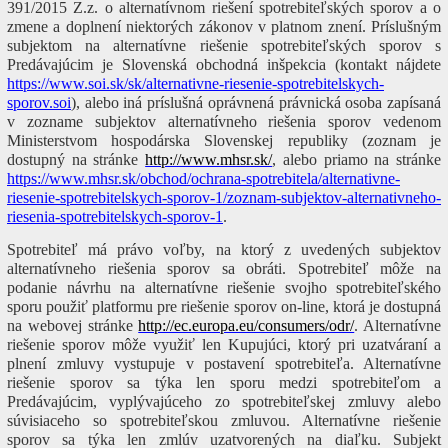
391/2015 Z.z. o alternatívnom riešení spotrebiteľských sporov a o
zmene a doplnení niektorých zákonov v platnom znení. Príslušným
subjektom na alternatívne riešenie spotrebiteľských sporov s
Predávajúcim je Slovenská obchodná inšpekcia (kontakt nájdete
https://www.soi.sk/sk/alternativne-riesenie-spotrebitelskych-
sporov.soi
), alebo iná príslušná oprávnená právnická osoba zapísaná
v zozname subjektov alternatívneho riešenia sporov vedenom
Ministerstvom hospodárska Slovenskej republiky (zoznam je
dostupný na stránke
http://www.mhsr.sk/
, alebo priamo na stránke
https://www.mhsr.sk/obchod/ochrana-spotrebitela/alternativne-
riesenie-spotrebitelskych-sporov-1/zoznam-subjektov-alternativneho-
riesenia-spotrebitelskych-sporov-1
.
Spotrebiteľ má právo voľby, na ktorý z uvedených subjektov
alternatívneho riešenia sporov sa obráti. Spotrebiteľ môže na
podanie návrhu na alternatívne riešenie svojho spotrebiteľského
sporu použiť platformu pre riešenie sporov on-line, ktorá je dostupná
na webovej stránke
http://ec.europa.eu/consumers/odr/
. Alternatívne
riešenie sporov môže využiť len Kupujúci, ktorý pri uzatváraní a
plnení zmluvy vystupuje v postavení spotrebiteľa. Alternatívne
riešenie sporov sa týka len sporu medzi spotrebiteľom a
Predávajúcim, vyplývajúceho zo spotrebiteľskej zmluvy alebo
súvisiaceho so spotrebiteľskou zmluvou. Alternatívne riešenie
sporov sa týka len zmlúv uzatvorených na diaľku. Subjekt