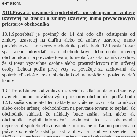
e-mailom.
XIII.Práva a povinnosti spotrebiteľa po odstúpení od zmluvy
uzavretej na diaľku a zmluvy uzavretej mimo prevádzkových
priestorov obchodníka
13.1.Spotrebiteľ je povinný do 14 dní odo dňa odstúpenia od
zmluvy uzavretej na diaľku alebo od zmluvy uzavretej mimo
prevádzkových priestorov obchodníka podľa bodu 12.1 zaslať tovar
späť alebo odovzdať tovar obchodníkovi alebo osobe určenej
obchodníkom na prevzatie tovaru; to neplatí, ak obchodník navrhne,
že si tovar vyzdvihne osobne alebo prostredníctvom ním určenej
osoby. Lehota podľa prvej vety sa považuje za zachovanú, ak
spotrebiteľ odošle tovar obchodníkovi najneskôr v posledný deň
lehoty.
13.2.Pri odstúpení od zmluvy uzavretej na diaľku alebo od zmluvy
uzavretej mimo prevádzkových priestorov obchodníka podľa bodu
12.1. znáša spotrebiteľ len náklady na vrátenie tovaru obchodníkovi
alebo osobe určenej obchodníkom na prevzatie tovaru; to neplatí, ak
obchodník súhlasil, že náklady bude znášať sám, alebo ak
obchodník nesplnil informačnú povinnosť, teda ak obchodník
neposkytol spotrebiteľovi osobitné informácie ohľadom poučenia o
práve spotrebiteľa odstúpiť od zmluvy pri zmluve uzavretej na