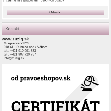
Súhlasím s
spracovaním osobných údajov
Odoslať
Kontakt
www.zuzig.sk
Murgašova 912/40
018 41 Dubnica nad / Váhom
tel.: +421 910 991 833
tel : +421 907 720 757
info@zuzig.sk