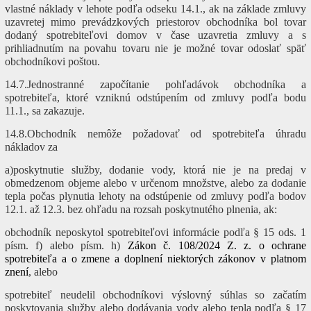
vlastné náklady v lehote podľa odseku 14.1., ak na základe zmluvy
uzavretej mimo prevádzkových priestorov obchodníka bol tovar
dodaný spotrebiteľovi domov v čase uzavretia zmluvy a s
prihliadnutím na povahu tovaru nie je možné tovar odoslať späť
obchodníkovi poštou.
14.7.Jednostranné započítanie pohľadávok obchodníka a
spotrebiteľa, ktoré vzniknú odstúpením od zmluvy podľa bodu
11.1., sa zakazuje.
14.8.Obchodník nemôže požadovať od spotrebiteľa úhradu
nákladov za
a)poskytnutie služby, dodanie vody, ktorá nie je na predaj v
obmedzenom objeme alebo v určenom množstve, alebo za dodanie
tepla počas plynutia lehoty na odstúpenie od zmluvy podľa bodov
12.1. až 12.3. bez ohľadu na rozsah poskytnutého plnenia, ak:
obchodník neposkytol spotrebiteľovi informácie podľa § 15 ods. 1
písm. f) alebo písm. h)
Zákon č. 108/2024 Z. z. o ochrane
spotrebiteľa a o zmene a doplnení niektorých zákonov v platnom
znení
, alebo
spotrebiteľ neudelil obchodníkovi výslovný súhlas so začatím
poskytovania služby alebo dodávania vody alebo tepla podľa § 17