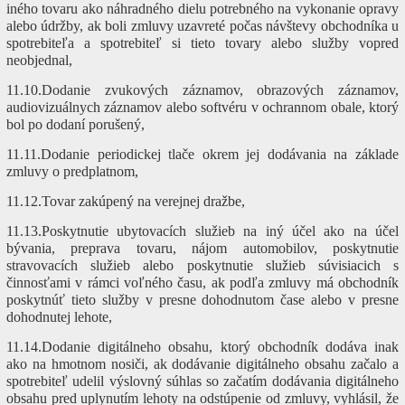
iného tovaru ako náhradného dielu potrebného na vykonanie opravy
alebo údržby, ak boli zmluvy uzavreté počas návštevy obchodníka u
spotrebiteľa a spotrebiteľ si tieto tovary alebo služby vopred
neobjednal,
11.10.Dodanie zvukových záznamov, obrazových záznamov,
audiovizuálnych záznamov alebo softvéru v ochrannom obale, ktorý
bol po dodaní porušený,
11.11.Dodanie periodickej tlače okrem jej dodávania na základe
zmluvy o predplatnom,
11.12.Tovar zakúpený na verejnej dražbe,
11.13.Poskytnutie ubytovacích služieb na iný účel ako na účel
bývania, preprava tovaru, nájom automobilov, poskytnutie
stravovacích služieb alebo poskytnutie služieb súvisiacich s
činnosťami v rámci voľného času, ak podľa zmluvy má obchodník
poskytnúť tieto služby v presne dohodnutom čase alebo v presne
dohodnutej lehote,
11.14.Dodanie digitálneho obsahu, ktorý obchodník dodáva inak
ako na hmotnom nosiči, ak dodávanie digitálneho obsahu začalo a
spotrebiteľ udelil výslovný súhlas so začatím dodávania digitálneho
obsahu pred uplynutím lehoty na odstúpenie od zmluvy, vyhlásil, že