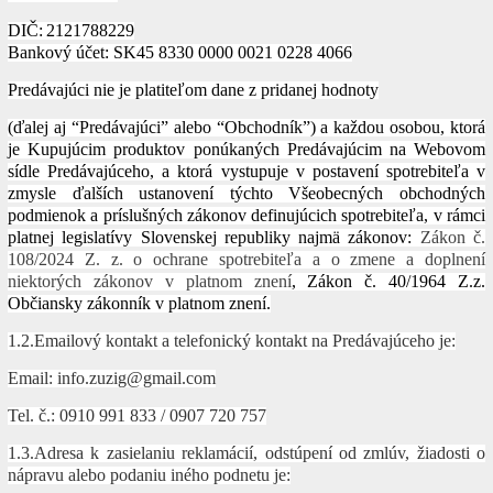
DIČ:
2121788229
Bankový účet: SK45 8330 0000 0021 0228 4066
Predávajúci nie je platiteľom dane z pridanej hodnoty
(ďalej aj “Predávajúci” alebo “Obchodník”) a každou osobou, ktorá
je Kupujúcim produktov ponúkaných Predávajúcim na Webovom
sídle Predávajúceho, a ktorá vystupuje v postavení spotrebiteľa v
zmysle ďalších ustanovení týchto Všeobecných obchodných
podmienok a príslušných zákonov definujúcich spotrebiteľa, v rámci
platnej legislatívy Slovenskej republiky najmä zákonov:
Zákon č.
108/2024 Z. z. o ochrane spotrebiteľa a o zmene a doplnení
niektorých zákonov v platnom znení
, Zákon č. 40/1964 Z.z.
Občiansky zákonník v platnom znení.
1.2.Emailový kontakt a telefonický kontakt na Predávajúceho je:
Email: info.zuzig@gmail.com
Tel. č.: 0910 991 833 / 0907 720 757
1.3.Adresa k zasielaniu reklamácií, odstúpení od zmlúv, žiadosti o
nápravu alebo podaniu iného podnetu je: