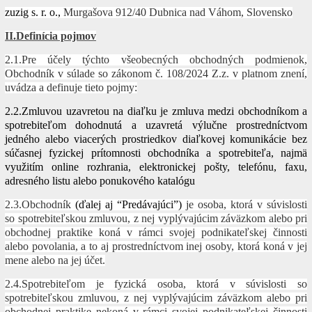
zuzig s. r. o.,
Murgašova 912/40 Dubnica nad Váhom, Slovensko
II.Definícia pojmov
2.1.Pre účely týchto všeobecných obchodných podmienok,
Obchodník v súlade so zákonom č. 108/2024 Z.z. v platnom znení,
uvádza a definuje tieto pojmy:
2.2.Zmluvou uzavretou na diaľku je zmluva medzi obchodníkom a
spotrebiteľom dohodnutá a uzavretá výlučne prostredníctvom
jedného alebo viacerých prostriedkov diaľkovej komunikácie bez
súčasnej fyzickej prítomnosti obchodníka a spotrebiteľa, najmä
využitím online rozhrania, elektronickej pošty, telefónu, faxu,
adresného listu alebo ponukového katalógu
2.3.Obchodník
(ďalej aj “Predávajúci”)
je osoba, ktorá v súvislosti
so spotrebiteľskou zmluvou, z nej vyplývajúcim záväzkom alebo pri
obchodnej praktike koná v rámci svojej podnikateľskej činnosti
alebo povolania, a to aj prostredníctvom inej osoby, ktorá koná v jej
mene alebo na jej účet.
2.4.Spotrebiteľom je fyzická osoba, ktorá v súvislosti so
spotrebiteľskou zmluvou, z nej vyplývajúcim záväzkom alebo pri
obchodnej praktike nekoná v rámci svojej podnikateľskej činnosti