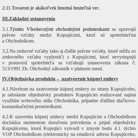
2.11.Tovarom
je
akákoľvek hmotná hnuteľná vec.
III.Základné ustanovenia
3.1.
Týmito Všeobecnými obchodnými podmienkami
sa upravujú
právne vzťahy medzi Kupujúcimi, ktorí sú spotrebiteľmi
a Obchodníkom.
3.2.Na zmluvné vzťahy (ako aj ďalšie právne vzťahy, ktoré môžu zo
zmluvného vzťahu vyplynúť) s Kupujúcimi, ktorí nevystupujú
v postavení spotrebiteľa sa vzťahujú ustanovenia zákona č.
513/1991 Zb. Obchodný zákonník v platnom znení.
IV.Objednávka produktu – uzatvorenie kúpnej zmluvy
4.1.Návrhom na uzatvorenie kúpnej zmluvy zo strany Kupujúceho,
je odoslanie objednávky produktov Kupujúcim realizované najmä
využitím webového sídla Obchodníka, prípadne ďalšími diaľkovo-
komunikačnými prostriedkami.
4.2.K uzavretiu kúpnej zmluvy medzi Kupujúcim a Obchodníkom
dochádza momentom doručenia potvrdenia o prijatí objednávky
Kupujúcemu, ktorú Kupujúci vytvoril v zmysle bodu 4.1. týchto
VOP Obchodníkom (elektronicky na emailovú adresu Kupujúceho,