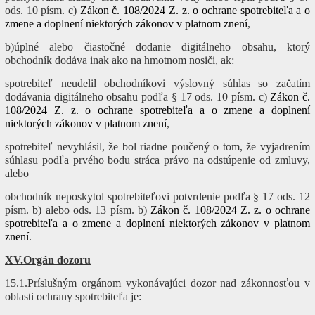
ods. 10 písm. c)
Zákon č. 108/2024 Z. z. o ochrane spotrebiteľa a o
zmene a doplnení niektorých zákonov v platnom znení
,
b)úplné alebo čiastočné dodanie digitálneho obsahu, ktorý
obchodník dodáva inak ako na hmotnom nosiči, ak:
spotrebiteľ neudelil obchodníkovi výslovný súhlas so začatím
dodávania digitálneho obsahu podľa § 17 ods. 10 písm. c)
Zákon č.
108/2024 Z. z. o ochrane spotrebiteľa a o zmene a doplnení
niektorých zákonov v platnom znení
,
spotrebiteľ nevyhlásil, že bol riadne poučený o tom, že vyjadrením
súhlasu podľa prvého bodu stráca právo na odstúpenie od zmluvy,
alebo
obchodník neposkytol spotrebiteľovi potvrdenie podľa § 17 ods. 12
písm. b) alebo ods. 13 písm. b)
Zákon č. 108/2024 Z. z. o ochrane
spotrebiteľa a o zmene a doplnení niektorých zákonov v platnom
znení
.
XV.Orgán dozoru
15.1.Príslušným orgánom vykonávajúci dozor nad zákonnosťou v
oblasti ochrany spotrebiteľa je: