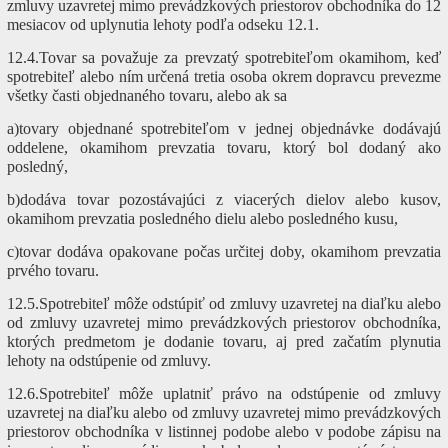
zmluvy uzavretej mimo prevádzkových priestorov obchodníka do 12
mesiacov od uplynutia lehoty podľa odseku 12.1.
12.4.Tovar sa považuje za prevzatý spotrebiteľom okamihom, keď
spotrebiteľ alebo ním určená tretia osoba okrem dopravcu prevezme
všetky časti objednaného tovaru, alebo ak sa
a)tovary objednané spotrebiteľom v jednej objednávke dodávajú
oddelene, okamihom prevzatia tovaru, ktorý bol dodaný ako
posledný,
b)dodáva tovar pozostávajúci z viacerých dielov alebo kusov,
okamihom prevzatia posledného dielu alebo posledného kusu,
c)tovar dodáva opakovane počas určitej doby, okamihom prevzatia
prvého tovaru.
12.5.Spotrebiteľ môže odstúpiť od zmluvy uzavretej na diaľku alebo
od zmluvy uzavretej mimo prevádzkových priestorov obchodníka,
ktorých predmetom je dodanie tovaru, aj pred začatím plynutia
lehoty na odstúpenie od zmluvy.
12.6.Spotrebiteľ môže uplatniť právo na odstúpenie od zmluvy
uzavretej na diaľku alebo od zmluvy uzavretej mimo prevádzkových
priestorov obchodníka v listinnej podobe alebo v podobe zápisu na