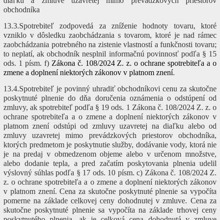
diaľku a zmluve uzavretej mimo prevádzkových priestorov
obchodníka
13.3.Spotrebiteľ zodpovedá za zníženie hodnoty tovaru, ktoré
vzniklo v dôsledku zaobchádzania s tovarom, ktoré je nad rámec
zaobchádzania potrebného na zistenie vlastností a funkčnosti tovaru;
to neplatí, ak obchodník nesplnil informačnú povinnosť podľa § 15
ods. 1 písm. f)
Zákona č. 108/2024 Z. z. o ochrane spotrebiteľa a o
zmene a doplnení niektorých zákonov v platnom znení
.
13.4.Spotrebiteľ je povinný uhradiť obchodníkovi cenu za skutočne
poskytnuté plnenie do dňa doručenia oznámenia o odstúpení od
zmluvy, ak spotrebiteľ podľa § 19 ods. 1 Zákona č. 108/2024 Z. z. o
ochrane spotrebiteľa a o zmene a doplnení niektorých zákonov v
platnom znení odstúpi od zmluvy uzavretej na diaľku alebo od
zmluvy uzavretej mimo prevádzkových priestorov obchodníka,
ktorých predmetom je poskytnutie služby, dodávanie vody, ktorá nie
je na predaj v obmedzenom objeme alebo v určenom množstve,
alebo dodanie tepla, a pred začatím poskytovania plnenia udelil
výslovný súhlas podľa § 17 ods. 10 písm. c) Zákona č. 108/2024 Z.
z. o ochrane spotrebiteľa a o zmene a doplnení niektorých zákonov
v platnom znení. Cena za skutočne poskytnuté plnenie sa vypočíta
pomerne na základe celkovej ceny dohodnutej v zmluve. Cena za
skutočne poskytnuté plnenie sa vypočíta na základe trhovej ceny
poskytnutého plnenia, ak je celková cena dohodnutá v zmluve