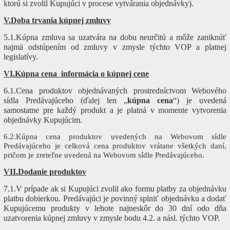
ktorú si zvolil Kupujúci v procese vytvárania objednávky).
V.Doba trvania kúpnej zmluvy
5.1.Kúpna zmluva sa uzatvára na dobu neurčitú a môže zaniknúť
najmä odstúpením od zmluvy v zmysle týchto VOP a platnej
legislatívy.
VI.Kúpna cena informácia o kúpnej cene
6.1.Cena produktov objednávaných prostredníctvom Webového
sídla Predávajúceho (ďalej len „
kúpna cena
“) je uvedená
samostatne pre každý produkt a je platná v momente vytvorenia
objednávky Kupujúcim.
6.2.Kúpna cena produktov uvedených na Webovom sídle
Predávajúceho je celková cena produktov vrátane všetkých daní,
pričom je zreteľne uvedená na Webovom sídle Predávajúceho.
VII.Dodanie produktov
7.1.V prípade ak si Kupujúci zvolil ako formu platby za objednávku
platbu dobierkou. Predávajúci je povinný splniť objednávku a dodať
Kupujúcemu produkty v lehote najneskôr do 30 dní odo dňa
uzatvorenia kúpnej zmluvy v zmysle bodu 4.2. a násl. týchto VOP.