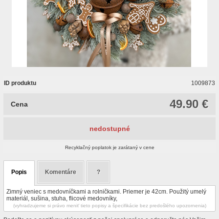
ID produktu
1009873
49.90 €
Cena
nedostupné
Recyklačný poplatok je zarátaný v cene
Popis
Komentáre
?
Zimný veniec s medovníčkami a rolničkami. Priemer je 42cm. Použitý umelý
materiál, sušina, stuha, flicové medovníky,
(vyhradzujeme si právo meniť tieto popisy a špecifikácie bez predošlého upozornenia)