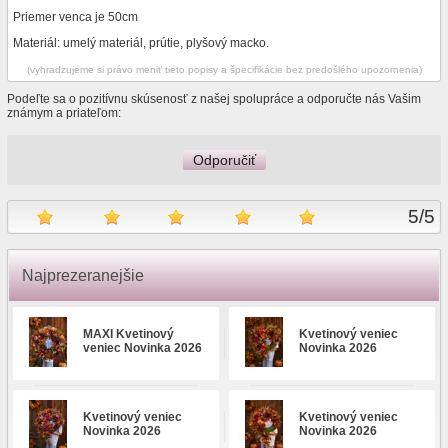
Priemer venca je 50cm
Materiál: umelý materiál, prútie, plyšový macko.
(vyhradzujeme si právo meniť tieto popisy a špecifikácie bez predošlého upozornenia)
Podeľte sa o pozitívnu skúsenosť z našej spolupráce a odporučte nás Vašim
známym a priateľom:
Odporučiť
5
/
5
Najprezeranejšie
MAXI Kvetinový
Kvetinový veniec
veniec Novinka 2026
Novinka 2026
Kvetinový veniec
Kvetinový veniec
Novinka 2026
Novinka 2026