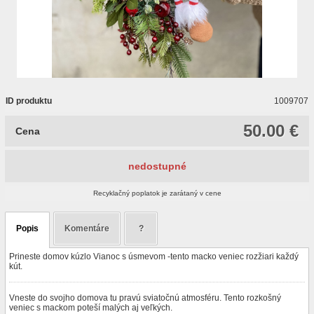
ID produktu
1009707
50.00 €
Cena
nedostupné
Recyklačný poplatok je zarátaný v cene
Popis
Komentáre
?
Prineste domov kúzlo Vianoc s úsmevom -tento macko veniec rozžiari každý
kút.
Vneste do svojho domova tu pravú sviatočnú atmosféru. Tento rozkošný
veniec s mackom poteší malých aj veľkých.