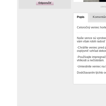
Odporučiť
(obrá
Popis
Komentá
Celoročný veniec hort
Naše vence sú vyroben
vám však robili rados
-Chráňte veniec pred 
ovplyvniť vzhľad dekor
-Používajte impregnač
vhlkosti a nečistotám.
-Umiestnite veniec na k
Dodržiavaním týchto od