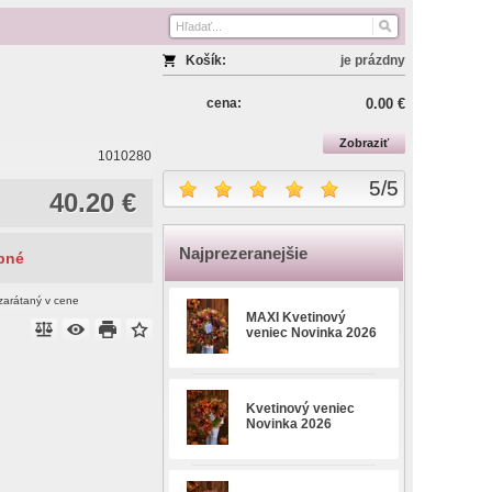
Košík:
je prázdny
cena:
0.00 €
Zobraziť
1010280
5
/
5
40.20 €
Najprezeranejšie
pné
zarátaný v cene
MAXI Kvetinový
veniec Novinka 2026
Kvetinový veniec
Novinka 2026