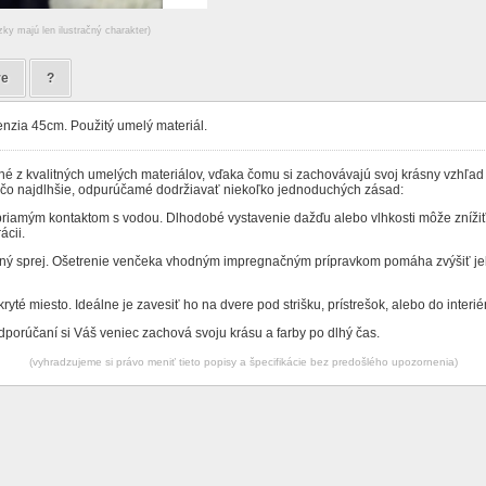
zky majú len ilustračný charakter)
re
?
enzia 45cm. Použitý umelý materiál.
é z kvalitných umelých materiálov, vďaka čomu si zachovávajú svoj krásny vzhľad
ť čo najdlhšie, odpurúčamé dodržiavať niekoľko jednoduchých zásad:
priamým kontaktom s vodou. Dlhodobé vystavenie dažďu alebo vlhkosti môže znížiť
ácii.
ný sprej. Ošetrenie venčeka vhodným impregnačným prípravkom pomáha zvýšiť je
ryté miesto. Ideálne je zavesiť ho na dvere pod strišku, prístrešok, alebo do interié
porúčaní si Váš veniec zachová svoju krásu a farby po dlhý čas.
(vyhradzujeme si právo meniť tieto popisy a špecifikácie bez predošlého upozornenia)