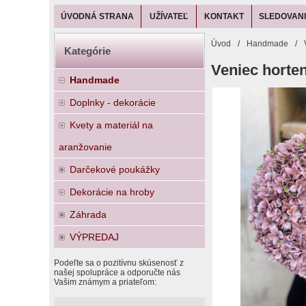
ÚVODNÁ STRANA
UŽÍVATEĽ
KONTAKT
SLEDOVANI
Úvod
/
Handmade
/
Kategórie
Veniec horte
Handmade
Doplnky - dekorácie
Kvety a materiál na
aranžovanie
Darčekové poukážky
Dekorácie na hroby
Záhrada
VÝPREDAJ
Podeľte sa o pozitívnu skúsenosť z
našej spolupráce a odporučte nás
Vašim známym a priateľom: