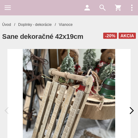
Úvod
/
Doplnky - dekorácie
/
Vianoce
Sane dekoračné 42x19cm
-20%
AKCIA