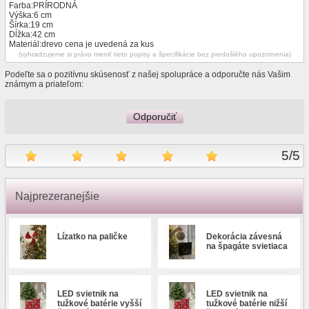
Farba:PRÍRODNÁ
Výška:6 cm
Šírka:19 cm
Dĺžka:42 cm
Materiál:drevo cena je uvedená za kus
(vyhradzujeme si právo meniť tieto popisy a špecifikácie bez predošlého upozornenia)
Podeľte sa o pozitívnu skúsenosť z našej spolupráce a odporučte nás Vašim
známym a priateľom:
Odporučiť
5
/
5
Najprezeranejšie
Lízatko na paličke
Dekorácia závesná
na špagáte svietiaca
LED svietnik na
LED svietnik na
tužkové batérie vyšší
tužkové batérie nižší