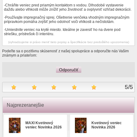
-Chráňte veniec pred priamým kontaktom s vodou. Dlhodobé vystavenie
dažďu alebo vlhkosti môže znížiť jeho životnosť a ovplyvniť vzhľad dekorácii.
-Používajte impregnačný sprej. Ošetrenie venčeka vhodným impregnačným
prípravkom pomáha zvýšiť jeho odolnoť voči vhlkosti a nečistotám.
-Umiestnite veniec na kryté miesto. Ideálne je zavesiť ho na dvere pod
striešku, prístrešok či interiéru.
(vyhradzujeme si právo meniť tieto popisy a špecifikácie bez predošlého upozornenia)
Podeľte sa o pozitívnu skúsenosť z našej spolupráce a odporučte nás Vašim
známym a priateľom:
Odporučiť
5
/
5
Najprezeranejšie
MAXI Kvetinový
Kvetinový veniec
veniec Novinka 2026
Novinka 2026