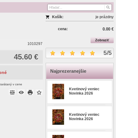
Košík:
je prázdny
cena:
0.00 €
Zobraziť
1010297
5
/
5
45.60 €
Najprezeranejšie
pné
zarátaný v cene
Kvetinový veniec
Novinka 2026
Kvetinový veniec
Novinka 2026