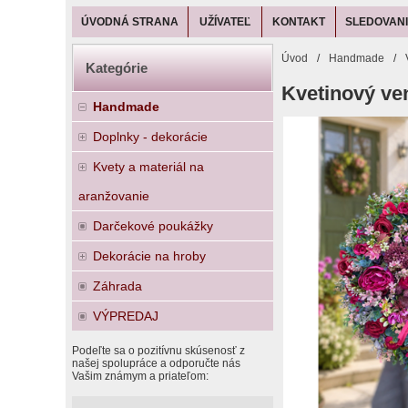
ÚVODNÁ STRANA
UŽÍVATEĽ
KONTAKT
SLEDOVANI
Úvod
/
Handmade
/
Kategórie
Kvetinový ve
Handmade
Doplnky - dekorácie
Kvety a materiál na
aranžovanie
Darčekové poukážky
Dekorácie na hroby
Záhrada
VÝPREDAJ
Podeľte sa o pozitívnu skúsenosť z
našej spolupráce a odporučte nás
Vašim známym a priateľom: