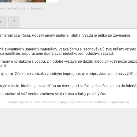
zky majú len ilustračný charakter)
re
?
iemerom cca 45cm. Použitý umelý materiál, stuha. Vzadu je putko na zavesenie.
é z kvalitných umelých materiálov, vďaka čomu si zachovávajú svoj krásny vzhľad
ť čo najdlhšie, odpurúčamé dodržiavať niekoľko jednoduchých zásad:
priamým kontaktom s vodou. Dlhodobé vystavenie dažďu alebo vlhkosti môže znížiť
ácii.
ný sprej. Ošetrenie venčeka vhodným impregnačným prípravkom pomáha zvýšiť je
ryté miesto. Ideálne je zavesiť ho na dvere pod strišku, prístrešok, alebo do interié
porúčaní si Váš veniec zachová svoju krásu a farby po dlhý čas.
(vyhradzujeme si právo meniť tieto popisy a špecifikácie bez predošlého upozornenia)