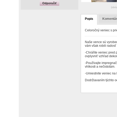
Odporučiť
(obrá
Popis
Komentá
Celoročný veniec s pr
Naše vence sú vyroben
vám však robili rados
-Chráňte veniec pred 
ovplyvniť vzhľad dekor
-Používajte impregnač
vhlkosti a nečistotám.
-Umiestnite veniec na k
Dodržiavaním týchto od