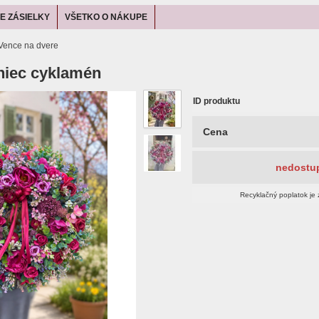
E ZÁSIELKY
VŠETKO O NÁKUPE
Vence na dvere
niec cyklamén
ID produktu
Cena
nedostu
Recyklačný poplatok je 