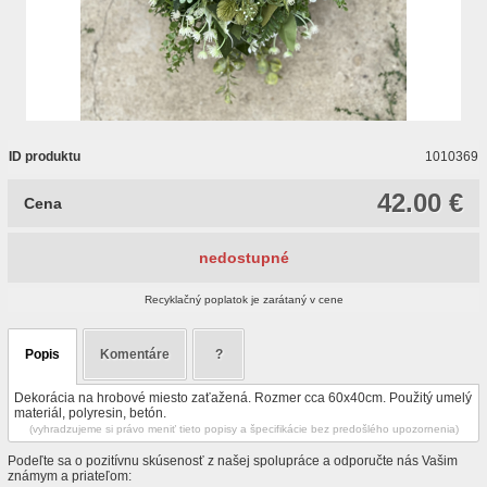
ID produktu
1010369
42.00 €
Cena
nedostupné
Recyklačný poplatok je zarátaný v cene
Popis
Komentáre
?
Dekorácia na hrobové miesto zaťažená. Rozmer cca 60x40cm. Použitý umelý
materiál, polyresin, betón.
(vyhradzujeme si právo meniť tieto popisy a špecifikácie bez predošlého upozornenia)
Podeľte sa o pozitívnu skúsenosť z našej spolupráce a odporučte nás Vašim
známym a priateľom: