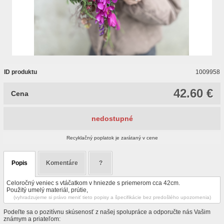
ID produktu
1009958
42.60 €
Cena
nedostupné
Recyklačný poplatok je zarátaný v cene
Popis
Komentáre
?
Celoročný veniec s vtáčatkom v hniezde s priemerom cca 42cm.
Použitý umelý materiál, prútie,
(vyhradzujeme si právo meniť tieto popisy a špecifikácie bez predošlého upozornenia)
Podeľte sa o pozitívnu skúsenosť z našej spolupráce a odporučte nás Vašim
známym a priateľom: