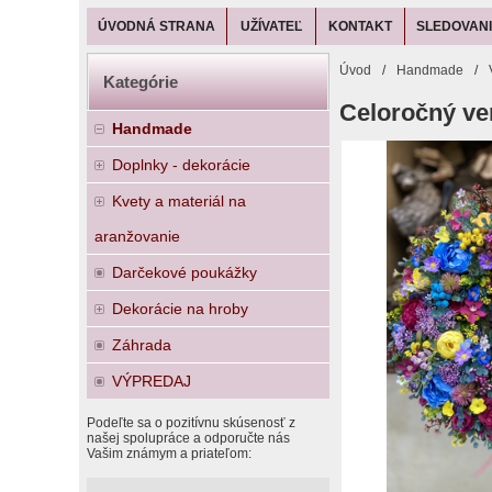
ÚVODNÁ STRANA
UŽÍVATEĽ
KONTAKT
SLEDOVANI
Úvod
/
Handmade
/
Kategórie
Celoročný ven
Handmade
Doplnky - dekorácie
Kvety a materiál na
aranžovanie
Darčekové poukážky
Dekorácie na hroby
Záhrada
VÝPREDAJ
Podeľte sa o pozitívnu skúsenosť z
našej spolupráce a odporučte nás
Vašim známym a priateľom: