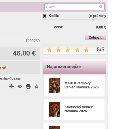
Košík:
je prázdny
cena:
0.00 €
Zobraziť
1009289
5
/
5
46.00 €
Najprezeranejšie
pné
zarátaný v cene
MAXI Kvetinový
veniec Novinka 2026
Kvetinový veniec
Novinka 2026