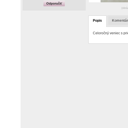
Odporučiť
(obrá
Popis
Komentá
Celoročný veniec s pr