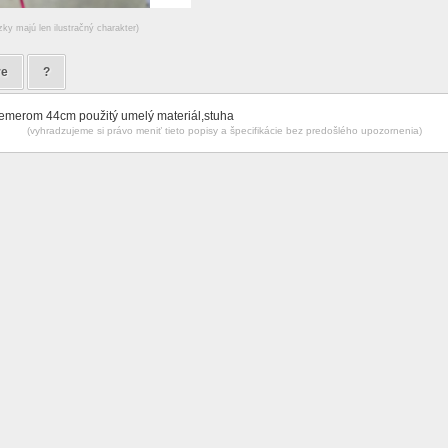
zky majú len ilustračný charakter)
re
?
iemerom 44cm použitý umelý materiál,stuha
(vyhradzujeme si právo meniť tieto popisy a špecifikácie bez predošlého upozornenia)