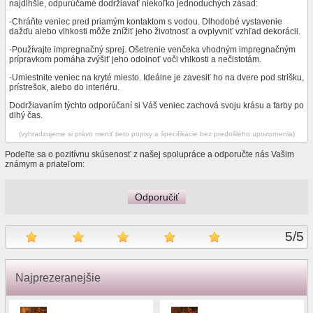
najdlhšie, odpurúčamé dodržiavať niekoľko jednoduchých zásad:
-Chráňte veniec pred priamým kontaktom s vodou. Dlhodobé vystavenie
dažďu alebo vlhkosti môže znížiť jeho životnosť a ovplyvniť vzhľad dekorácii.
-Používajte impregnačný sprej. Ošetrenie venčeka vhodným impregnačným
prípravkom pomáha zvýšiť jeho odolnoť voči vhlkosti a nečistotám.
-Umiestnite veniec na kryté miesto. Ideálne je zavesiť ho na dvere pod strišku,
prístrešok, alebo do interiéru.
Dodržiavaním týchto odporúčaní si Váš veniec zachová svoju krásu a farby po
dlhý čas.
(vyhradzujeme si právo meniť tieto popisy a špecifikácie bez predošlého upozornenia)
Podeľte sa o pozitívnu skúsenosť z našej spolupráce a odporučte nás Vašim
známym a priateľom:
Odporučiť
5
/
5
Najprezeranejšie