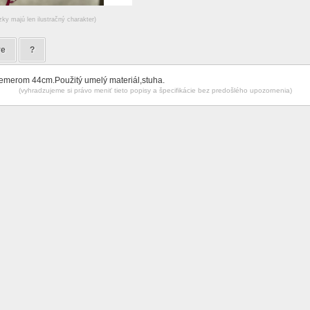
zky majú len ilustračný charakter)
re
?
iemerom 44cm.Použitý umelý materiál,stuha.
(vyhradzujeme si právo meniť tieto popisy a špecifikácie bez predošlého upozornenia)