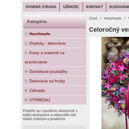
ÚVODNÁ STRANA
UŽÍVATEĽ
KONTAKT
SLEDOVANI
Úvod
/
Handmade
/
Kategórie
Celoročný ve
Handmade
Doplnky - dekorácie
Kvety a materiál na
aranžovanie
Darčekové poukážky
Dekorácie na hroby
Záhrada
VÝPREDAJ
Podeľte sa o pozitívnu skúsenosť z
našej spolupráce a odporučte nás
Vašim známym a priateľom: