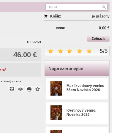
Košík:
je prázdny
cena:
0.00 €
Zobraziť
1009269
5
/
5
46.00 €
Najprezeranejšie
pné
zarátaný v cene
Maxi kvetinový veniec
56cm Novinka 2026
Kvetinový veniec
Novinka 2026