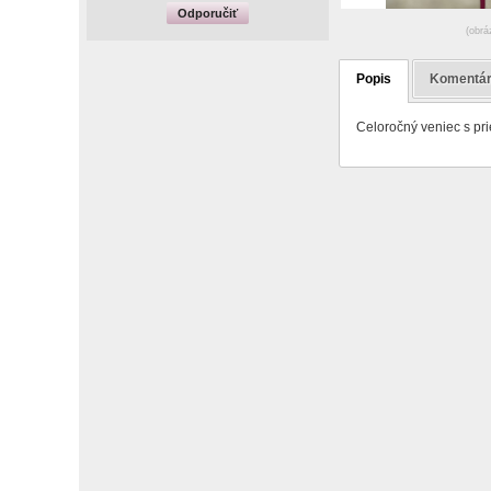
Odporučiť
(obrá
Popis
Komentá
Celoročný veniec s pr