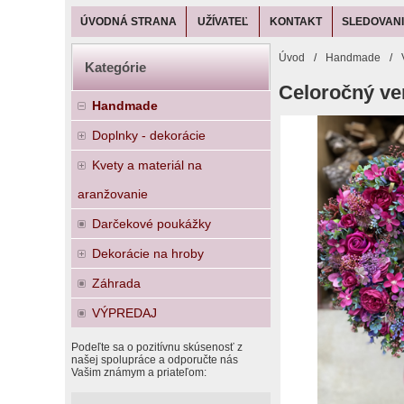
ÚVODNÁ STRANA
UŽÍVATEĽ
KONTAKT
SLEDOVANI
Úvod
/
Handmade
/
Kategórie
Celoročný ve
Handmade
Doplnky - dekorácie
Kvety a materiál na
aranžovanie
Darčekové poukážky
Dekorácie na hroby
Záhrada
VÝPREDAJ
Podeľte sa o pozitívnu skúsenosť z
našej spolupráce a odporučte nás
Vašim známym a priateľom: