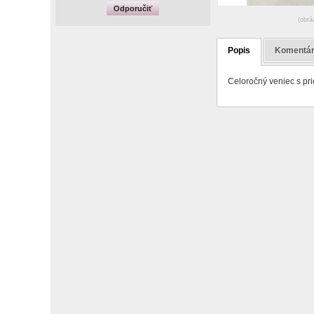
Odporučiť
(obrá
Popis
Komentá
Celoročný veniec s pr