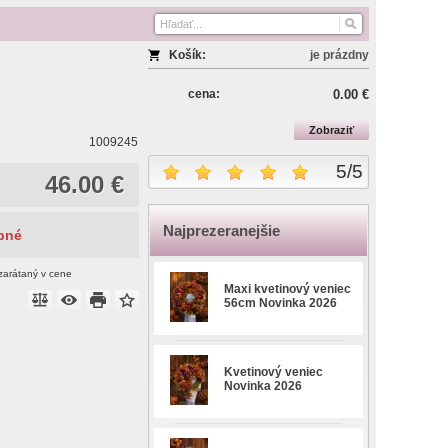
Košík:
je prázdny
cena:
0.00 €
Zobraziť
1009245
5
/
5
46.00 €
Najprezeranejšie
pné
zarátaný v cene
Maxi kvetinový veniec
56cm Novinka 2026
Kvetinový veniec
Novinka 2026