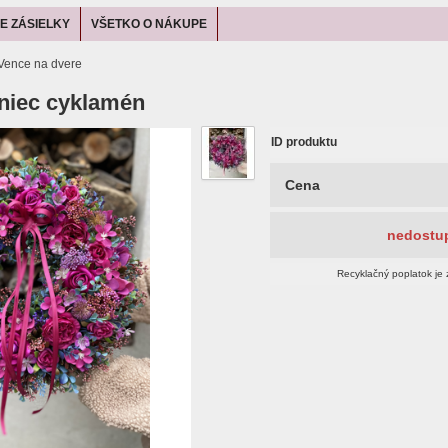
E ZÁSIELKY
VŠETKO O NÁKUPE
Vence na dvere
niec cyklamén
ID produktu
Cena
nedostu
Recyklačný poplatok je 