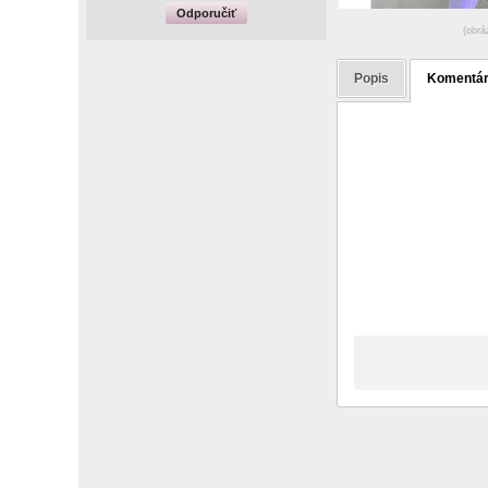
Odporučiť
(obrá
Popis
Komentá