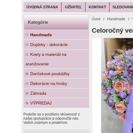
ÚVODNÁ STRANA
UŽÍVATEĽ
KONTAKT
SLEDOVANI
Úvod
/
Handmade
/
Kategórie
Celoročný ve
Handmade
Doplnky - dekorácie
Kvety a materiál na
aranžovanie
Darčekové poukážky
Dekorácie na hroby
Záhrada
VÝPREDAJ
Podeľte sa o pozitívnu skúsenosť z
našej spolupráce a odporučte nás
Vašim známym a priateľom: