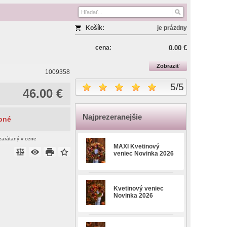
Košík:
je prázdny
cena:
0.00 €
Zobraziť
1009358
5
/
5
46.00 €
Najprezeranejšie
pné
zarátaný v cene
MAXI Kvetinový
veniec Novinka 2026
Kvetinový veniec
Novinka 2026