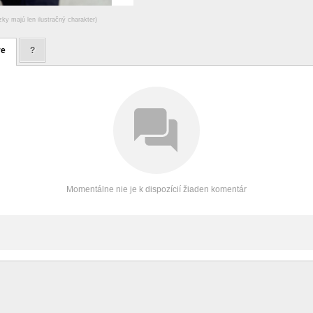
zky majú len ilustračný charakter)
re
?
Momentálne nie je k dispozícií žiaden komentár