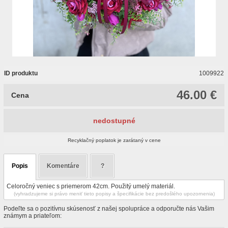
ID produktu
1009922
46.00 €
Cena
nedostupné
Recyklačný poplatok je zarátaný v cene
Popis
Komentáre
?
Celoročný veniec s priemerom 42cm. Použitý umelý materiál.
(vyhradzujeme si právo meniť tieto popisy a špecifikácie bez predošlého upozornenia)
Podeľte sa o pozitívnu skúsenosť z našej spolupráce a odporučte nás Vašim
známym a priateľom: